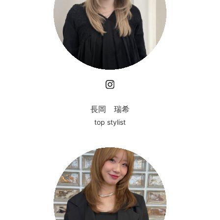
Instagram
長岡 瑞希
top stylist